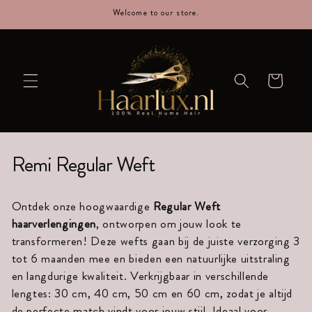
straight
Welcome to our store.
to the
content
Cart
C
Remi Regular Weft
o
Ontdek onze hoogwaardige
Regular Weft
l
haarverlengingen
, ontworpen om jouw look te
l
transformeren! Deze wefts gaan bij de juiste verzorging 3
tot 6 maanden mee en bieden een natuurlijke uitstraling
e
en langdurige kwaliteit. Verkrijgbaar in verschillende
lengtes: 30 cm, 40 cm, 50 cm en 60 cm, zodat je altijd
c
de perfecte match vindt voor jouw stijl. Ideaal voor