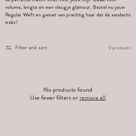
t
volume, lengte en een vleugje glamour. Bestel nu jouw
Regular Weft en geniet van prachtig haar dat de aandacht
i
trekt!
o
n
Filter and sort
0 products
:
No products found
Use fewer filters or
remove all